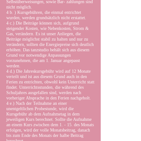
Selbstüberweisungen, sowie Bar- zahlungen sind
nicht möglich.
4 b. ) Kursgebühren, die einmal entrichtet
wurden, werden grundsätzlich nicht erstattet.
4 c.) Die Beiträge können sich, aufgrund
steigender Kosten, wie Nebenkosten, Strom &
Gas, verändern. Es ist unser Anliegen, die
Beiträge möglichst stabil zu halten und nur zu
verändern, sollten die Energiepreise sich deutlich
erhöhen. Das tanzstudio behält sich aus diesem
Grund vor notwendige Anpassungen
vorzunehmen, die am 1. Januar angepasst
werden.
4 d.) Die Jahreskursgebühr wird auf 12 Monate
verteilt und ist aus diesem Grund auch in den
Ferien zu entrichten, obwohl kein Unterricht statt
findet. Unterrichtsstunden, die während des
Schuljahres ausgefallen sind, werden nach
vorheriger Absprache in den Ferien nachgeholt.
4 e.) Nach der Teilnahme an einer
unentgeltlichen Probestunde, wird die
Kursgebühr ab dem Aufnahmetag in dem
jeweiligen Kurs berechnet. Sollte die Aufnahme
an einem Kurs zwischen dem 1. - 15. des Monats
erfolgen, wird der volle Monatsbeitrag, danach
bis zum Ende des Monats der halbe Beitrag
berechnet.